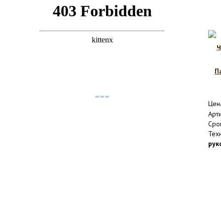
П
Цен
Арт
Сро
Тех
рук