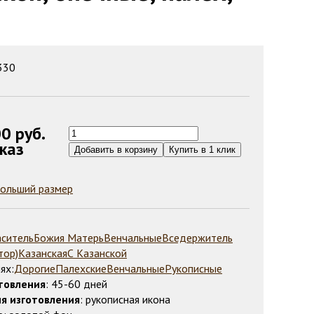
 330
00
руб.
каз
больший размер
аситель
Божия Матерь
Венчальные
Вседержитель
тор)
Казанская
С Казанской
ях:
Дорогие
Палехские
Венчальные
Рукописные
товления
: 45-60 дней
я изготовления
: рукописная икона