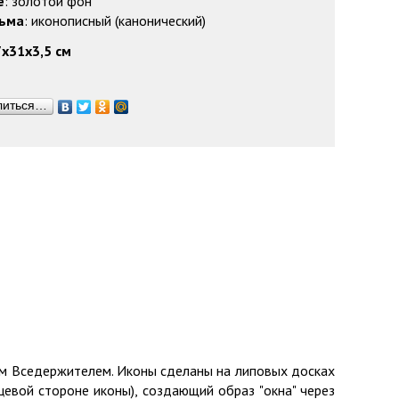
е
: золотой фон
сьма
: иконописный (канонический)
х31х3,5 см
литься…
ом Вседержителем. Иконы сделаны на липовых досках
ицевой стороне иконы), создающий образ "окна" через