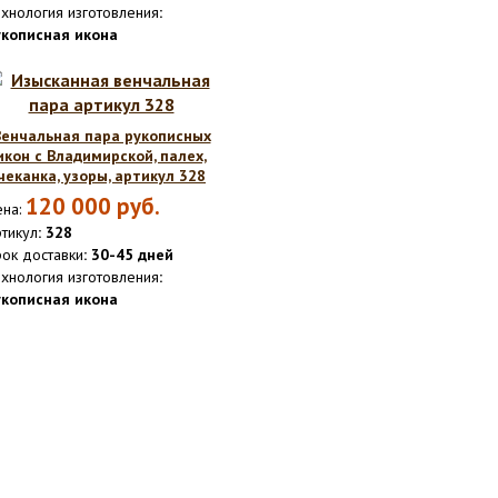
хнология изготовления
:
укописная икона
Венчальная пара рукописных
икон с Владимирской, палех,
чеканка, узоры, артикул 328
120 000
руб.
на:
тикул
: 328
ок доставки
: 30-45 дней
хнология изготовления
:
укописная икона