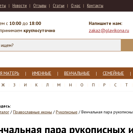
веты
Новости
Отзывы
Статьи
О нас
Контакты
ем с
10:00
до
18:00
Напишите нам:
 принимаем
круглосуточно
zakaz@glavikona.ru
Я МАТЕРЬ
ИМЕННЫЕ
ВЕНЧАЛЬНЫЕ
СЕМЕЙНЫЕ
Ж
З
И
К
Л
М
Н
О
П
Р
С
Т
здесь:
талог
/
Православные иконы
/
Рукописные
/
Венчальная пара рукописных
нчальная пара рукописных и