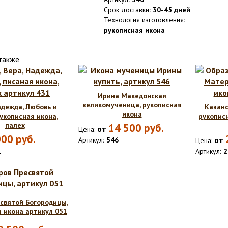
Срок доставки
: 30-45 дней
Технология изготовления
:
рукописная икона
также
Ирина Македонская
великомученица, рукописная
адежда, Любовь и
Казанс
икона
рукописная икона,
рукописн
палех
14 500
руб.
от
Цена:
000
руб.
от
Артикул
: 546
Цена:
1
Артикул
: 
святой Богородицы,
 икона артикул 051