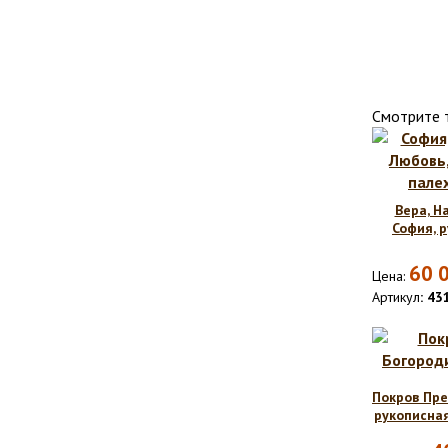
Смотрите 
Вера, Н
София, 
60 
Цена:
Артикул
: 43
Покров Пре
рукописная