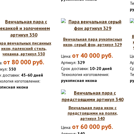
Те
р
Венчальная пара рукописных
ара венчальных писанных
икон, серый фон, артикул 329
икон, палехский стиль,
чеканка, артикул 350
от
40 000
руб.
Цена:
Це
от
80 000
руб.
Артикул
: 329
Ар
а:
Срок доставки
: 10-20 дней
Ср
икул
: 350
Технология изготовления
:
Те
к доставки
: 45-60 дней
рукописная икона
р
нология изготовления
:
описная икона
Венчальная пара икон с
предстоящими на полях,
артикул 340
от
60 000
руб.
Цена:
Артикул
: 340