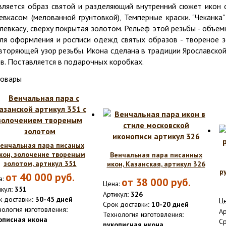
вляется образ святой и разделяющий внутренний сюжет икон
евкасом (мелованной грунтовкой), Темперные краски. "Чеканк
левкасу, сверху покрытая золотом. Рельеф этой резьбы - объе
для оформления и росписи одежд святых образов - твореное 
овторяющей узор резьбы. Икона сделана в традиции Ярославско
в. Поставляется в подарочных коробках.
товары
енчальная пара писаных
кон, золочение твореным
Венчальная пара писанных
золотом, артикул 351
икон, Казанская, артикул 326
р
от
40 000
руб.
а:
от
38 000
руб.
Цена:
икул
: 351
Артикул
: 326
к доставки
: 30-45 дней
Це
Срок доставки
: 10-20 дней
нология изготовления
:
Ар
Технология изготовления
:
описная икона
Ср
рукописная икона