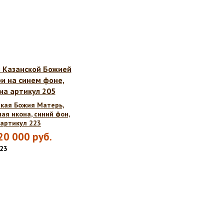
кая Божия Матерь,
ая икона, синий фон,
артикул 223
20 000
руб.
223