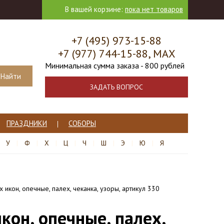
В вашей корзине:
пока нет товаров
+7 (495) 973-15-88
+7 (977) 744-15-88, МАХ
Минимальная сумма заказа - 800 рублей
ЗАДАТЬ ВОПРОС
ПРАЗДНИКИ
СОБОРЫ
У
Ф
Х
Ц
Ч
Ш
Э
Ю
Я
 икон, опечные, палех, чеканка, узоры, артикул 330
кон, опечные, палех,