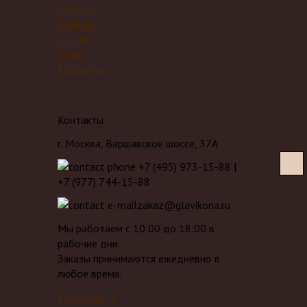
Новости
Отзывы
Статьи
О нас
Контакты
Контакты
г. Москва
,
Варшавское шоссе, 37А
+7 (495) 973-15-88
|
+7 (977) 744-15-88
zakaz@glavikona.ru
Мы работаем с 10:00 до 18:00 в
рабочие дни.
Заказы принимаются ежедневно в
любое время.
Карта сайта