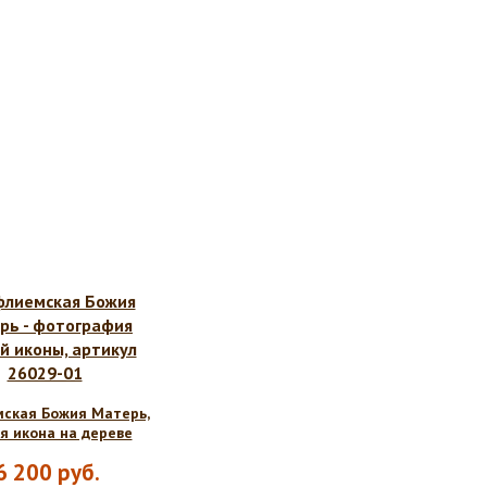
ская Божия Матерь,
я икона на дереве
6 200
руб.