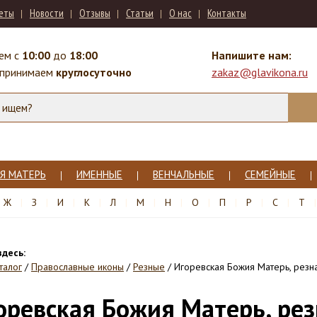
веты
Новости
Отзывы
Статьи
О нас
Контакты
ем с
10:00
до
18:00
Напишите нам:
 принимаем
круглосуточно
zakaz@glavikona.ru
Я МАТЕРЬ
ИМЕННЫЕ
ВЕНЧАЛЬНЫЕ
СЕМЕЙНЫЕ
Ж
З
И
К
Л
М
Н
О
П
Р
С
Т
здесь:
талог
/
Православные иконы
/
Резные
/
Игоревская Божия Матерь, резн
оревская Божия Матерь, рез