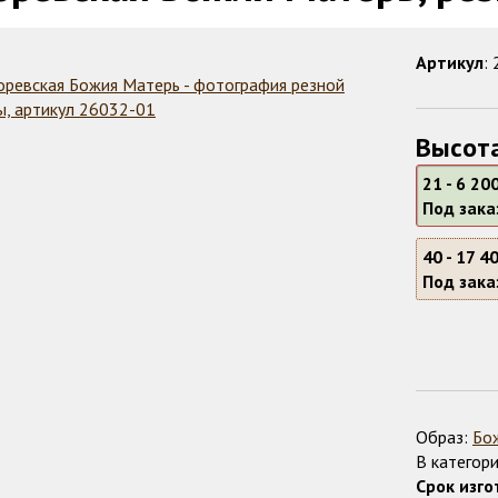
Артикул
:
Высота
21 -
6 200
Под зака
40 -
17 40
Под зака
Образ:
Бо
В категори
Срок изго