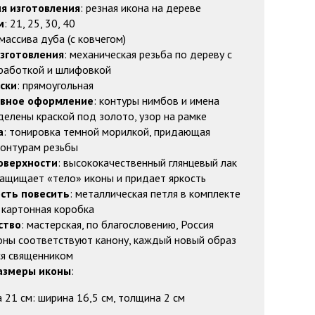
я изготовления
: резная икона на дереве
м
: 21, 25, 30, 40
 массива дуба (с ковчегом)
изготовления
: механическая резьба по дереву с
работкой и шлифовкой
ски
: прямоугольная
вное оформление
: контуры нимбов и имена
делены краской под золото, узор на рамке
а
: тонировка темной морилкой, придающая
контурам резьбы
оверхности
: высококачественный глянцевый лак
ащищает «тело» иконы и придает яркость
сть повесить
: металлическая петля в комплекте
: картонная коробка
ство
: мастерская, по благословению, Россия
коны соответствуют канону, каждый новый образ
я священником
азмеры иконы
:
 21 см: ширина 16,5 см, толщина 2 см