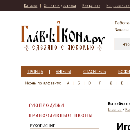
Каталог
Оплата и доставка
Как купить
Вопросы - от
Работа
Заказы
ТРОИЦА
АНГЕЛЫ
СПАСИТЕЛЬ
БОЖИ
Иконы по алфавиту:
А
Б
В
Г
Д
Е
Вы сейчас 
РАСПРОДАЖА
Главная
/
Ка
ПРАВОСЛАВНЫЕ ИКОНЫ
Иг
РУКОПИСНЫЕ