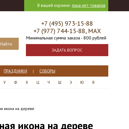
В вашей корзине:
пока нет товаров
+7 (495) 973-15-88
+7 (977) 744-15-88, МАХ
Минимальная сумма заказа - 800 рублей
ЗАДАТЬ ВОПРОС
ПРАЗДНИКИ
СОБОРЫ
У
Ф
Х
Ц
Ч
Ш
Э
Ю
Я
ая икона на дереве
ная икона на дереве