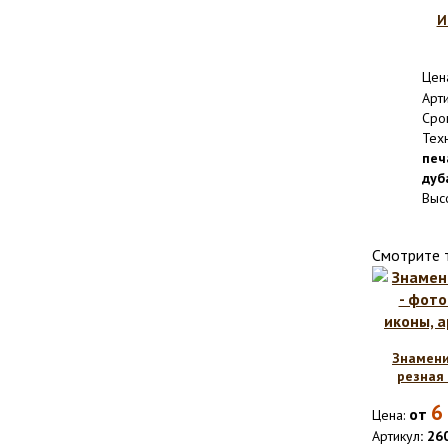
И
Цен
Арт
Сро
Тех
печ
дуб
Выс
Смотрите 
Знамени
резная 
6
от
Цена:
Артикул
: 26