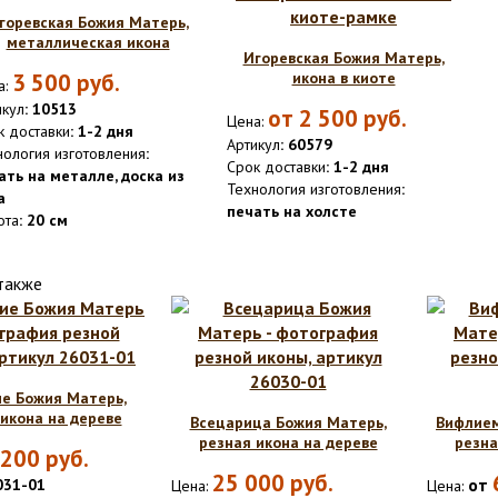
горевская Божия Матерь,
металлическая икона
Игоревская Божия Матерь,
3 500
руб.
икона в киоте
а:
икул
: 10513
от
2 500
руб.
Цена:
к доставки
: 1-2 дня
Артикул
: 60579
нология изготовления
:
Срок доставки
: 1-2 дня
ать на металле, доска из
Технология изготовления
:
а
печать на холсте
ота
: 20 см
также
е Божия Матерь,
икона на дереве
Всецарица Божия Матерь,
Вифлием
резная икона на дереве
резна
 200
руб.
25 000
руб.
от
031-01
Цена:
Цена: