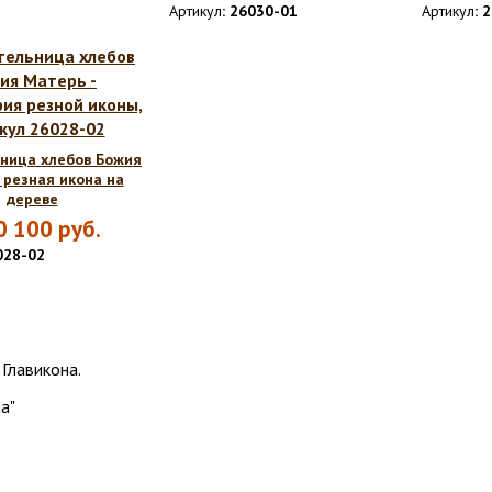
Артикул
: 26030-01
Артикул
: 
ница хлебов Божия
 резная икона на
дереве
0 100
руб.
028-02
а"