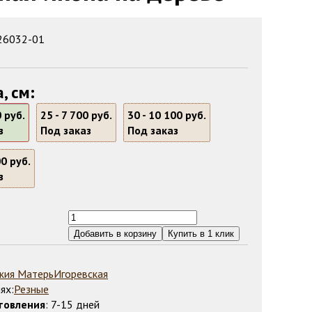
 26032-01
, см:
 руб.
25 -
7 700 руб.
30 -
10 100 руб.
з
Под заказ
Под заказ
0 руб.
з
жия Матерь
Игоревская
ях:
Резные
товления
: 7-15 дней