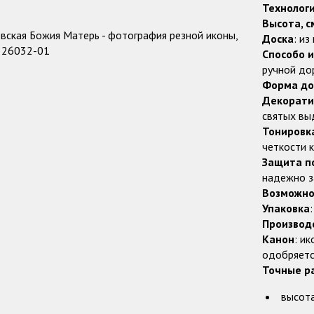
Технологи
Высота, с
Доска
: из
Способо 
ручной до
Форма до
Декорати
святых вы
Тонировк
четкости 
Защита п
надежно з
Возможно
Упаковка
Производ
Канон
: и
одобряетс
Точные р
высота