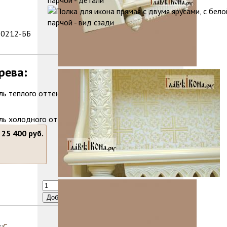
10212-ББ
рева:
теплый -
20 500 руб.
В наличии
-
25 400 руб.
:
С