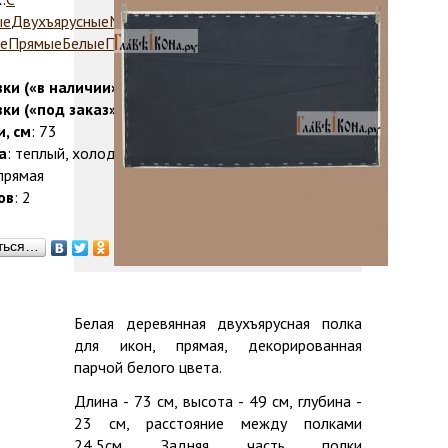
ые
Двухъярусные
Многоярусные
Прямые
е
Прямые
Белые
Полки для икон
Домашние
ки («в наличии»)
: 1-2 дня
ки («под заказ»)
: 2-5 дней
, см
: 73
а
: теплый, холодный
 прямая
ов
: 2
ться…
Белая деревянная двухъярусная полка
для икон, прямая, декорированная
парчой белого цвета.
Длина - 73 см, высота - 49 см, глубина -
23 см, расстояние между полками
24,5см. Задняя часть полки